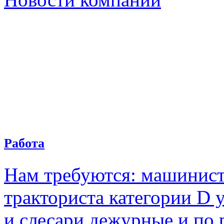
Работа
Нам требуются: машинист
тракториста категории D 
и слесари дежурные и по